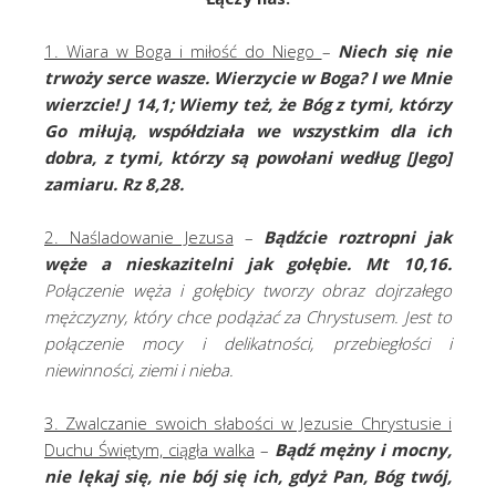
1. Wiara w Boga i miłość do Niego
–
Niech się nie
trwoży serce wasze. Wierzycie w Boga? I we Mnie
wierzcie! J 14,1; Wiemy też, że Bóg z tymi, którzy
Go miłują, współdziała we wszystkim dla ich
dobra, z tymi, którzy są powołani według [Jego]
zamiaru. Rz 8,28.
2. Naśladowanie Jezusa
–
Bądźcie roztropni jak
węże a nieskazitelni jak gołębie. Mt 10,16.
Połączenie węża i gołębicy tworzy obraz dojrzałego
mężczyzny, który chce podążać za Chrystusem. Jest to
połączenie mocy i delikatności, przebiegłości i
niewinności, ziemi i nieba.
3. Zwalczanie swoich słabości w Jezusie Chrystusie i
Duchu Świętym, ciągła walka
–
Bądź mężny i mocny,
nie lękaj się, nie bój się ich, gdyż Pan, Bóg twój,