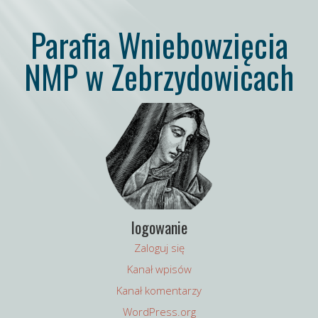
Parafia Wniebowzięcia
NMP w Zebrzydowicach
logowanie
Zaloguj się
Kanał wpisów
Kanał komentarzy
WordPress.org