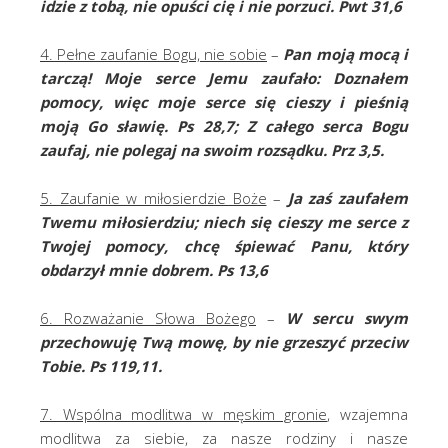
idzie z tobą, nie opuści cię i nie porzuci.
Pwt 31,6
4. Pełne zaufanie Bogu, nie sobie
–
Pan moją mocą i
tarczą! Moje serce Jemu zaufało: Doznałem
pomocy, więc moje serce się cieszy i pieśnią
moją Go sławię. Ps 28,7; Z całego serca Bogu
zaufaj, nie polegaj na swoim rozsądku. Prz 3,5.
5. Zaufanie w miłosierdzie Boże
–
Ja zaś zaufałem
Twemu miłosierdziu; niech się cieszy me serce z
Twojej pomocy, chcę śpiewać Panu, który
obdarzył mnie dobrem. Ps 13,6
6. Rozważanie Słowa Bożego
–
W sercu swym
przechowuję Twą mowę, by nie grzeszyć przeciw
Tobie. Ps 119,11.
7. Wspólna modlitwa w męskim gronie
, wzajemna
modlitwa za siebie, za nasze rodziny i nasze