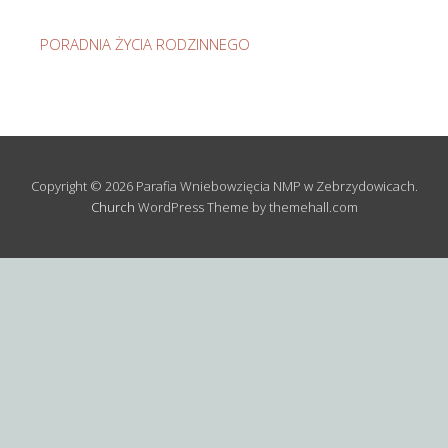
PORADNIA ŻYCIA RODZINNEGO
Copyright © 2026 Parafia Wniebowzięcia NMP w Zebrzydowicach.
Church
WordPress Theme by themehall.com