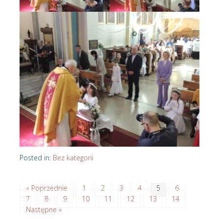
Posted in:
Bez kategorii
« Poprzednie
1
2
3
4
5
6
7
8
9
10
11
12
13
14
Następne »