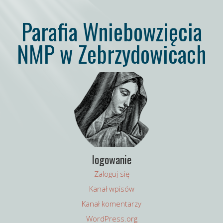
Parafia Wniebowzięcia
NMP w Zebrzydowicach
logowanie
Zaloguj się
Kanał wpisów
Kanał komentarzy
WordPress.org