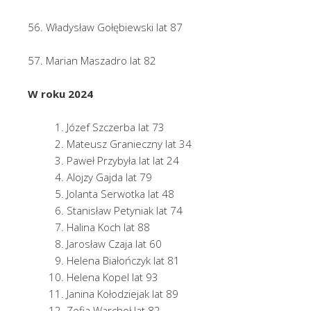
56. Władysław Gołębiewski lat 87
57. Marian Maszadro lat 82
W roku 2024
Józef Szczerba lat 73
Mateusz Granieczny lat 34
Paweł Przybyła lat lat 24
Alojzy Gajda lat 79
Jolanta Serwotka lat 48
Stanisław Petyniak lat 74
Halina Koch lat 88
Jarosław Czaja lat 60
Helena Białończyk lat 81
Helena Kopel lat 93
Janina Kołodziejak lat 89
Zofia Warchoł lat 82