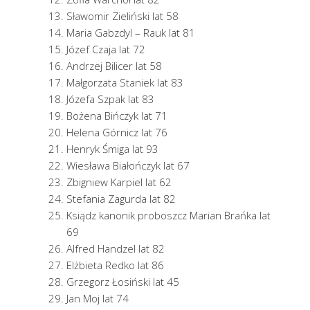
Sławomir Zieliński lat 58
Maria Gabzdyl – Rauk lat 81
Józef Czaja lat 72
Andrzej Bilicer lat 58
Małgorzata Staniek lat 83
Józefa Szpak lat 83
Bożena Bińczyk lat 71
Helena Górnicz lat 76
Henryk Śmiga lat 93
Wiesława Białończyk lat 67
Zbigniew Karpiel lat 62
Stefania Zagurda lat 82
Ksiądz kanonik proboszcz Marian Brańka lat
69
Alfred Handzel lat 82
Elżbieta Redko lat 86
Grzegorz Łosiński lat 45
Jan Moj lat 74