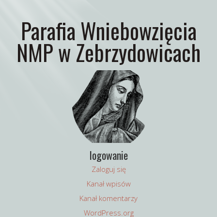
Parafia Wniebowzięcia
NMP w Zebrzydowicach
logowanie
Zaloguj się
Kanał wpisów
Kanał komentarzy
WordPress.org