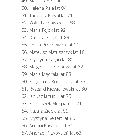
Maria Temel lat 91
Helena Pala lat 84
Tadeusz Kowal lat 71
Zofia Lachawiec lat 68
Maria Fójcik lat 92
Danuta Patyk lat 89
Emilia Prochownik lat 91
Mateusz Matuszczyk lat 18
Krystyna Żagan lat 81
Małgorzata Zielonka lat 62
Maria Mędrala lat 88
Eugeniusz Konieczny lat 75
Ryszard Niewiarowski lat 80
Janusz Janusik lat 75
Franciszek Mospan lat 71
Natalia Żidek lat 99
Krystyna Seifert lat 80
Antoni Kawalec lat 81
Andrzej Przybycień lat 63