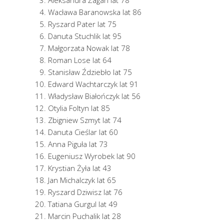
Aleksandra Żagan lat 78
Wacława Baranowska lat 86
Ryszard Pater lat 75
Danuta Stuchlik lat 95
Małgorzata Nowak lat 78
Roman Lose lat 64
Stanisław Ździebło lat 75
Edward Wachtarczyk lat 91
Władysław Białończyk lat 56
Otylia Foltyn lat 85
Zbigniew Szmyt lat 74
Danuta Cieślar lat 60
Anna Piguła lat 73
Eugeniusz Wyrobek lat 90
Krystian Żyła lat 43
Jan Michalczyk lat 65
Ryszard Dziwisz lat 76
Tatiana Gurgul lat 49
Marcin Puchalik lat 28