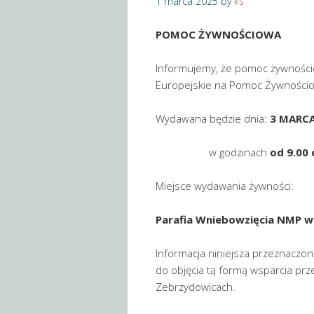
1 marca 2025
by
ks
POMOC ŻYWNOŚCIOWA
Informujemy, że pomoc żywnośc
Europejskie na Pomoc Żywności
Wydawana będzie dnia:
3 MARC
w godzinach
od 9.00 
Miejsce wydawania żywności:
Parafia Wniebowzięcia NMP w
Informacja niniejsza przeznaczona
do objęcia tą formą wsparcia p
Zebrzydowicach.