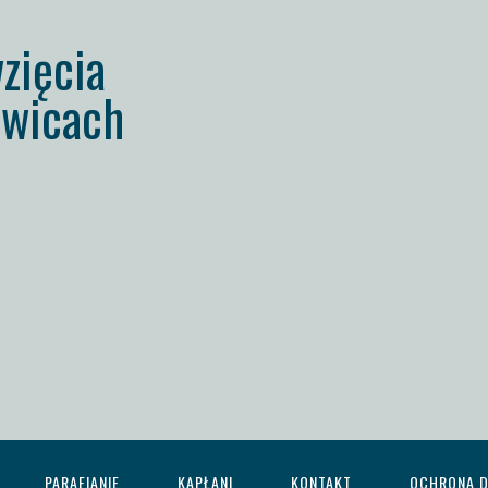
zięcia
wicach
PARAFIANIE
KAPŁANI
KONTAKT
OCHRONA D