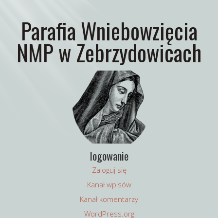
Parafia Wniebowzięcia
NMP w Zebrzydowicach
logowanie
Zaloguj się
Kanał wpisów
Kanał komentarzy
WordPress.org