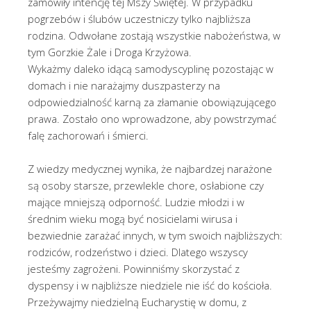
zamówiły intencję tej Mszy Świętej. W przypadku
pogrzebów i ślubów uczestniczy tylko najbliższa
rodzina. Odwołane zostają wszystkie nabożeństwa, w
tym Gorzkie Żale i Droga Krzyżowa.
Wykażmy daleko idącą samodyscyplinę pozostając w
domach i nie narażajmy duszpasterzy na
odpowiedzialność karną za złamanie obowiązującego
prawa. Zostało ono wprowadzone, aby powstrzymać
falę zachorowań i śmierci.
Z wiedzy medycznej wynika, że najbardzej narażone
są osoby starsze, przewlekle chore, osłabione czy
mające mniejszą odporność. Ludzie młodzi i w
średnim wieku mogą być nosicielami wirusa i
bezwiednie zarażać innych, w tym swoich najbliższych:
rodziców, rodzeństwo i dzieci. Dlatego wszyscy
jesteśmy zagrożeni. Powinniśmy skorzystać z
dyspensy i w najbliższe niedziele nie iść do kościoła.
Przeżywajmy niedzielną Eucharystię w domu, z