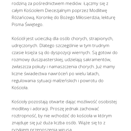
rodziną za pośrednictwem mediów. Łączmy się z
całym Kościołem Diecezjalnym poprzez Modlitwę
Różańcową, Koronkę do Bożego Miłosierdzia, lekturę
Pisma Świętego.
Kościół jest ucieczką dla osób chorych, strapionych,
udręczonych. Dlatego szczególnie w tym trudnym
czasie księża są do dyspozycji wiernych. Są gotowi do
rozmowy duszpasterskiej, udzielają sakramentów,
zwłaszcza pokuty i namaszczenia chorych. Już mamy
liczne świadectwa nawróceń po wielu latach,
regulowania sytuacji małżeńskich i powrotu do
Kościoła.
Kościoły pozostają otwarte dając możliwość osobistej
modlitwy i adoracji. Proszę jednak zachować
roztropność, by nie wchodzić do kościoła w którym
znajduje się już duża liczba osób. Wiąże się to z
ryzykiem przenoszenia wirusa.