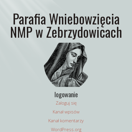
Parafia Wniebowzięcia
NMP w Zebrzydowicach
logowanie
Zaloguj się
Kanał wpisów
Kanał komentarzy
WordPress.org