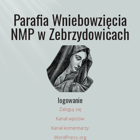
Parafia Wniebowzięcia
NMP w Zebrzydowicach
logowanie
Zaloguj się
Kanał wpisów
Kanał komentarzy
WordPress.org