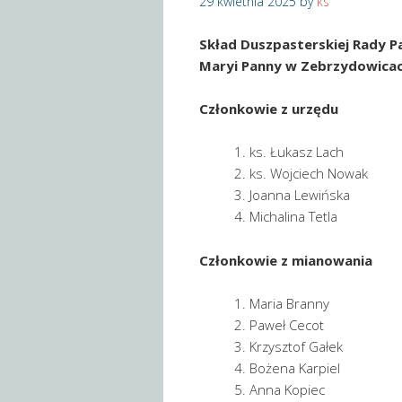
29 kwietnia 2025
by
ks
Skład Duszpasterskiej Rady Pa
Maryi Panny
w Zebrzydowica
Członkowie z urzędu
ks. Łukasz Lach
ks. Wojciech Nowak
Joanna Lewińska
Michalina Tetla
Członkowie z mianowania
Maria Branny
Paweł Cecot
Krzysztof Gałek
Bożena Karpiel
Anna Kopiec