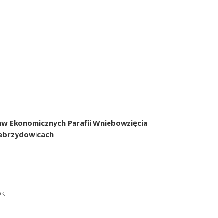
raw Ekonomicznych
Parafii Wniebowzięcia
ebrzydowicach
ok