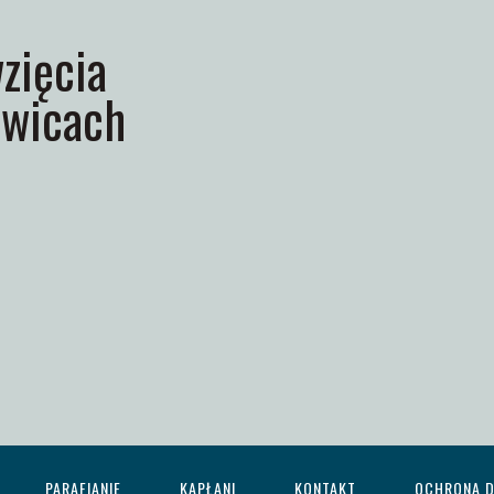
zięcia
wicach
PARAFIANIE
KAPŁANI
KONTAKT
OCHRONA D