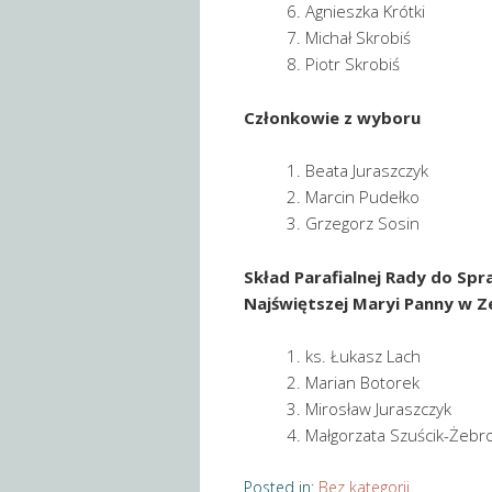
Agnieszka Krótki
Michał Skrobiś
Piotr Skrobiś
Członkowie z wyboru
Beata Juraszczyk
Marcin Pudełko
Grzegorz Sosin
Skład Parafialnej Rady do Sp
Najświętszej Maryi Panny
w Z
ks. Łukasz Lach
Marian Botorek
Mirosław Juraszczyk
Małgorzata Szuścik-Żebr
Posted in:
Bez kategorii