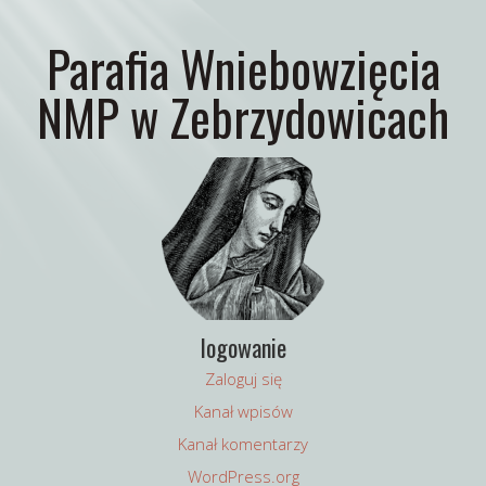
Parafia Wniebowzięcia
NMP w Zebrzydowicach
logowanie
Zaloguj się
Kanał wpisów
Kanał komentarzy
WordPress.org