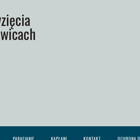
zięcia
wicach
PARAFIANIE
KAPŁANI
KONTAKT
OCHRONA D