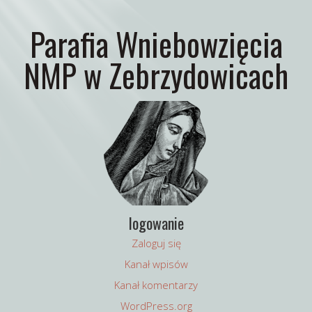
Parafia Wniebowzięcia
NMP w Zebrzydowicach
logowanie
Zaloguj się
Kanał wpisów
Kanał komentarzy
WordPress.org