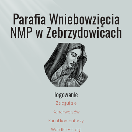
Parafia Wniebowzięcia
NMP w Zebrzydowicach
logowanie
Zaloguj się
Kanał wpisów
Kanał komentarzy
WordPress.org