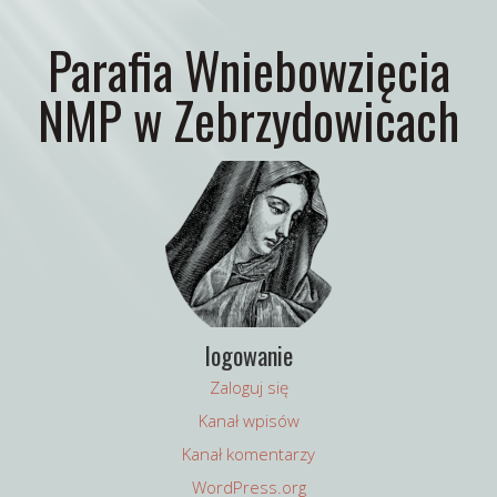
Parafia Wniebowzięcia
NMP w Zebrzydowicach
logowanie
Zaloguj się
Kanał wpisów
Kanał komentarzy
WordPress.org